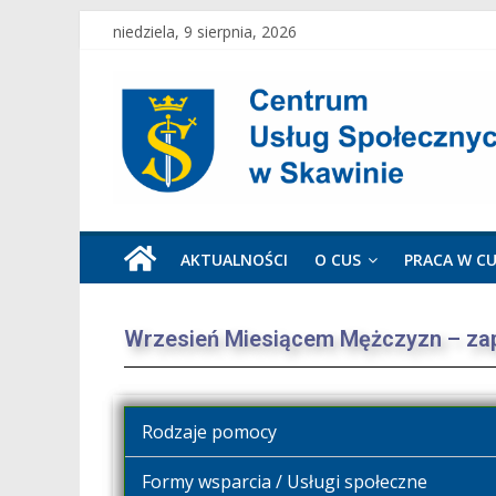
niedziela, 9 sierpnia, 2026
AKTUALNOŚCI
O CUS
PRACA W C
Wrzesień Miesiącem Mężczyzn – za
Rodzaje pomocy
Formy wsparcia / Usługi społeczne