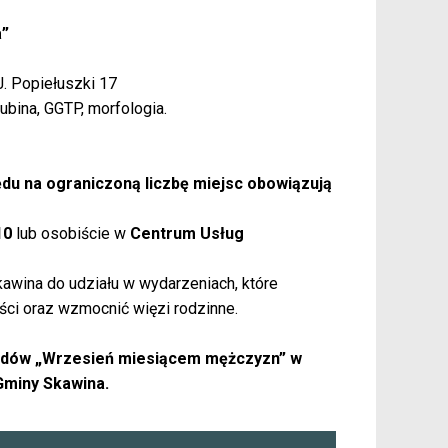
a”
J. Popiełuszki 17
rubina, GGTP, morfologia.
ędu na ograniczoną liczbę miejsc obowiązują
10
lub osobiście w
Centrum Usług
wina do udziału w wydarzeniach, które
ści oraz wzmocnić więzi rodzinne.
odów „Wrzesień miesiącem mężczyzn” w
Gminy Skawina.